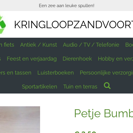
Een zee aan leuke spullen!
KRINGLOOPZANDVOOR
 fiets
Antiek / Kunst
Audio / TV / Telefonie
Bo
s
Feest en verjaardag
Dierenhoek
Hobby en ver
ers en tassen
Luisterboeken
Persoonlijke verzorg
Sportartikelen
Tuin en terras
Petje Bum