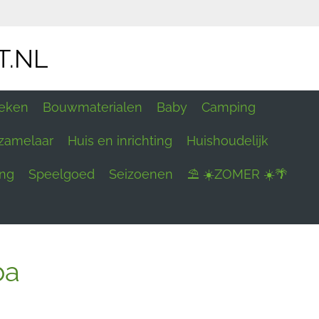
T.NL
eken
Bouwmaterialen
Baby
Camping
zamelaar
Huis en inrichting
Huishoudelijk
ing
Speelgoed
Seizoenen
⛱ ☀️ZOMER ☀️🌴
ba