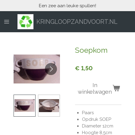
Een zee aan leuke spullen!
Ga
direct
naar
KRINGLOOPZANDVOORT.NL
de
hoofdinhoud
Soepkom
€ 1,50
In
winkelwagen
Paars
Opdruk SOEP
Diameter 12cm
Hoogte 8,5cm