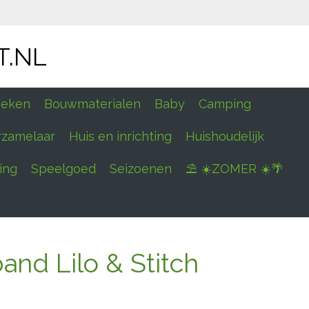
T.NL
eken
Bouwmaterialen
Baby
Camping
rzamelaar
Huis en inrichting
Huishoudelijk
ing
Speelgoed
Seizoenen
⛱ ☀️ZOMER ☀️🌴
nd Lilo & Stitch