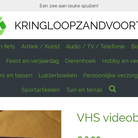
Een zee aan leuke spullen!
KRINGLOOPZANDVOOR
 fiets
Antiek / Kunst
Audio / TV / Telefonie
Bo
Feest en verjaardag
Dierenhoek
Hobby en ve
ers en tassen
Luisterboeken
Persoonlijke verzorg
Sportartikelen
Tuin en terras
VHS videoba