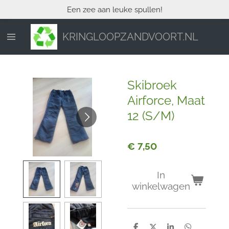
Een zee aan leuke spullen!
Ga
direct
naar
KRINGLOOPZANDVOORT.NL
de
hoofdinhoud
Skibroek
Airforce, Maat
12 (S/M)
€ 7,50
In
winkelwagen