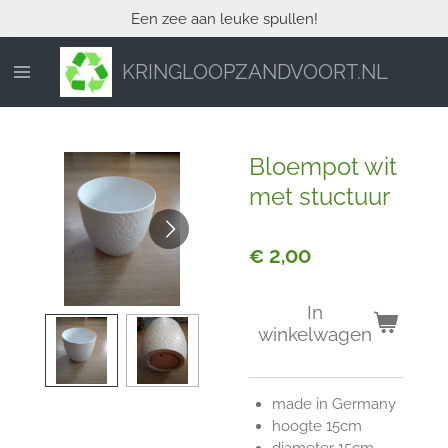
Een zee aan leuke spullen!
Ga
direct
naar
KRINGLOOPZANDVOORT.NL
de
hoofdinhoud
Bloempot wit
met stuctuur
€ 2,00
In
winkelwagen
made in Germany
hoogte 15cm
diameter 15cm