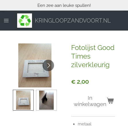
Een zee aan leuke spullen!
Ga
direct
naar
KRINGLOOPZANDVOORT.NL
de
hoofdinhoud
Fotolijst Good
Times
zilverkleurig
€ 2,00
In
winkelwagen
metaal