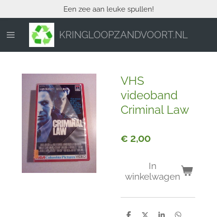
Een zee aan leuke spullen!
Ga
direct
naar
KRINGLOOPZANDVOORT.NL
de
hoofdinhoud
VHS
videoband
Criminal Law
€ 2,00
In
winkelwagen