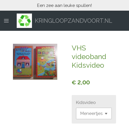
Een zee aan leuke spullen!
Ga
direct
naar
KRINGLOOPZANDVOORT.NL
de
hoofdinhoud
VHS
videoband
Kidsvideo
€ 2,00
Kidsvideo