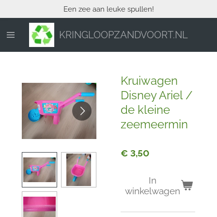
Een zee aan leuke spullen!
Ga
direct
naar
KRINGLOOPZANDVOORT.NL
de
hoofdinhoud
Kruiwagen
Disney Ariel /
de kleine
zeemeermin
€ 3,50
In
winkelwagen