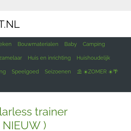
T.NL
eken
Bouwmaterialen
Baby
Camping
zamelaar
Huis en inrichting
Huishoudelijk
ing
Speelgoed
Seizoenen
⛱ ☀️ZOMER ☀️🌴
arless trainer
( NIEUW )