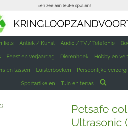
Een zee aan leuke spullen!
KRINGLOOPZANDVOOR
 fiets
Antiek / Kunst
Audio / TV / Telefonie
Bo
s
Feest en verjaardag
Dierenhoek
Hobby en ver
ers en tassen
Luisterboeken
Persoonlijke verzorg
Sportartikelen
Tuin en terras
Petsafe coll
Ultrasonic 