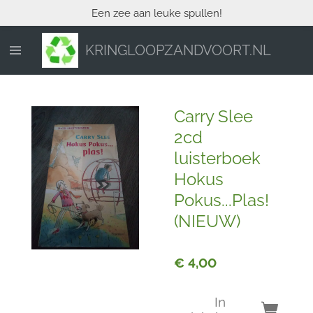
Een zee aan leuke spullen!
Ga
direct
naar
KRINGLOOPZANDVOORT.NL
de
hoofdinhoud
Carry Slee
2cd
luisterboek
Hokus
Pokus...Plas!
(NIEUW)
€ 4,00
In