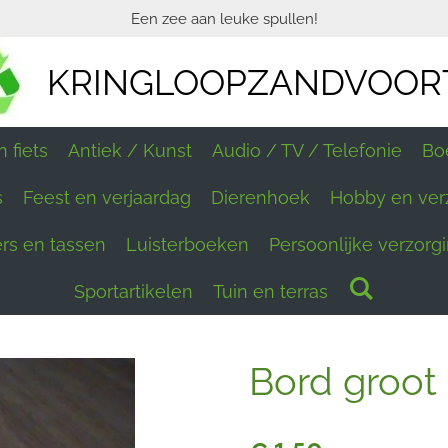
Een zee aan leuke spullen!
KRINGLOOPZANDVOOR
 fiets
Antiek / Kunst
Audio / TV / Telefonie
Bo
s
Feest en verjaardag
Dierenhoek
Hobby en ver
ers en tassen
Luisterboeken
Persoonlijke verzorg
Sportartikelen
Tuin en terras
Bord groot