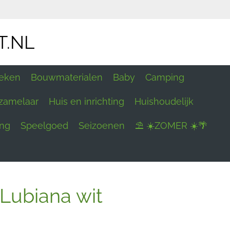
T.NL
eken
Bouwmaterialen
Baby
Camping
zamelaar
Huis en inrichting
Huishoudelijk
ing
Speelgoed
Seizoenen
⛱ ☀️ZOMER ☀️🌴
 Lubiana wit