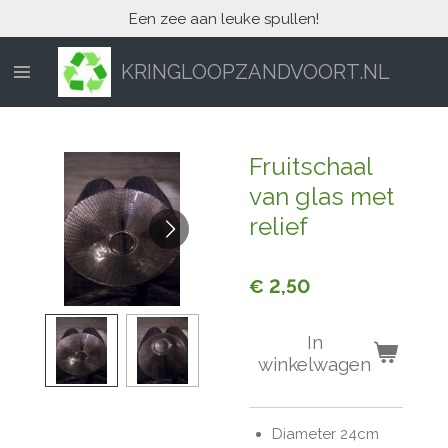
Een zee aan leuke spullen!
Ga
direct
naar
KRINGLOOPZANDVOORT.NL
de
hoofdinhoud
Fruitschaal
van glas met
relief
€ 2,50
In
winkelwagen
Diameter 24cm