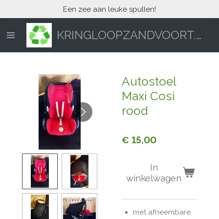
Een zee aan leuke spullen!
Ga
direct
naar
KRINGLOOPZANDVOORT.NL
de
hoofdinhoud
Autostoel
Maxi Cosi
rood
€ 15,00
In
winkelwagen
met afneembare