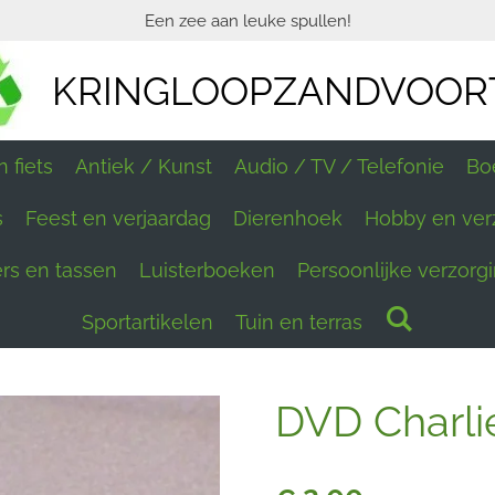
Een zee aan leuke spullen!
KRINGLOOPZANDVOOR
 fiets
Antiek / Kunst
Audio / TV / Telefonie
Bo
s
Feest en verjaardag
Dierenhoek
Hobby en ver
ers en tassen
Luisterboeken
Persoonlijke verzorg
Sportartikelen
Tuin en terras
DVD Charli