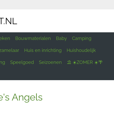
T.NL
eken
Bouwmaterialen
Baby
Camping
zamelaar
Huis en inrichting
Huishoudelijk
ing
Speelgoed
Seizoenen
⛱ ☀️ZOMER ☀️🌴
e's Angels