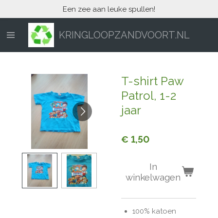
Een zee aan leuke spullen!
Ga
direct
naar
KRINGLOOPZANDVOORT.NL
de
hoofdinhoud
T-shirt Paw
Patrol, 1-2
jaar
€ 1,50
In
winkelwagen
100% katoen