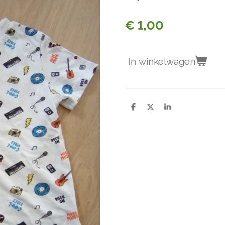
€ 1,00
In winkelwagen
D
D
S
e
e
h
l
e
a
e
l
r
n
e