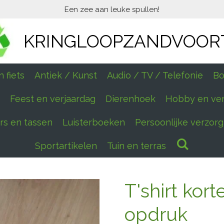
Een zee aan leuke spullen!
KRINGLOOPZANDVOOR
 fiets
Antiek / Kunst
Audio / TV / Telefonie
Bo
Feest en verjaardag
Dierenhoek
Hobby en ve
ers en tassen
Luisterboeken
Persoonlijke verzorg
Sportartikelen
Tuin en terras
T'shirt ko
opdruk