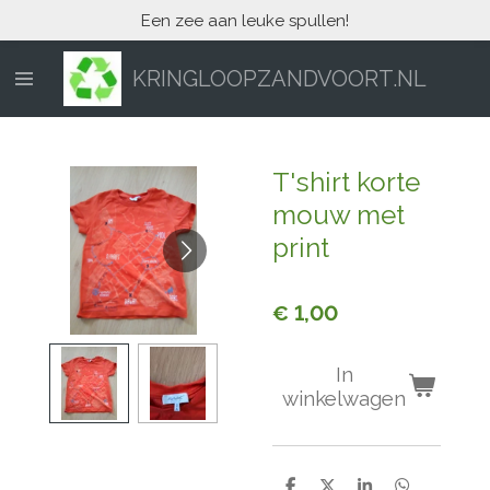
Een zee aan leuke spullen!
Ga
direct
naar
KRINGLOOPZANDVOORT.NL
de
hoofdinhoud
T'shirt korte
mouw met
print
€ 1,00
In
winkelwagen