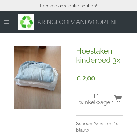
Een zee aan leuke spullen!
Ga
direct
naar
KRINGLOOPZANDVOORT.NL
de
hoofdinhoud
Hoeslaken
kinderbed 3x
€ 2,00
In
winkelwagen
Schoon 2x wit en 1x
blauw