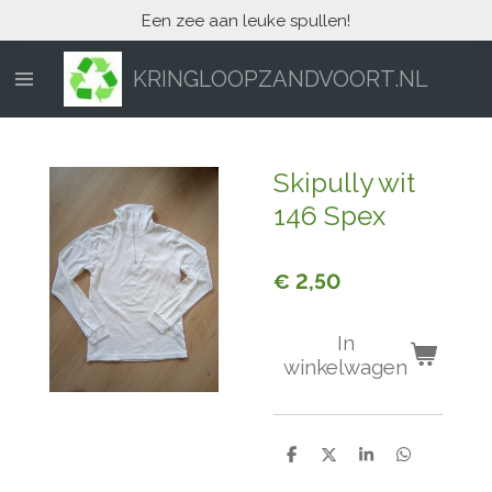
Een zee aan leuke spullen!
Ga
direct
naar
KRINGLOOPZANDVOORT.NL
de
hoofdinhoud
Skipully wit
146 Spex
€ 2,50
In
winkelwagen
D
D
S
D
e
e
h
e