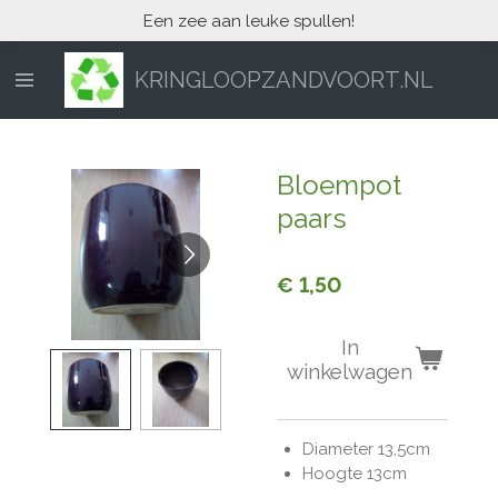
Een zee aan leuke spullen!
Ga
direct
naar
KRINGLOOPZANDVOORT.NL
de
hoofdinhoud
Bloempot
paars
€ 1,50
In
winkelwagen
Diameter 13,5cm
Hoogte 13cm