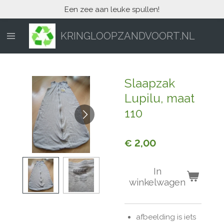
Een zee aan leuke spullen!
Ga
direct
naar
KRINGLOOPZANDVOORT.NL
de
hoofdinhoud
Slaapzak
Lupilu, maat
110
€ 2,00
In
winkelwagen
afbeelding is iets