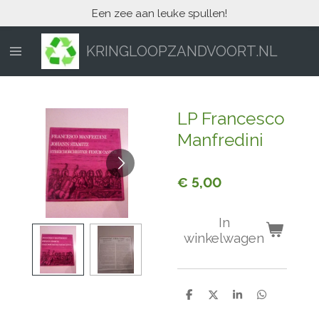
Een zee aan leuke spullen!
Ga
direct
naar
KRINGLOOPZANDVOORT.NL
de
hoofdinhoud
LP Francesco
Manfredini
€ 5,00
In
winkelwagen
D
D
S
D
e
e
h
e