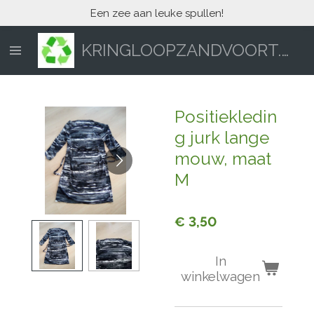
Een zee aan leuke spullen!
Ga
direct
naar
KRINGLOOPZANDVOORT.NL
de
hoofdinhoud
Positiekledin
g jurk lange
mouw, maat
M
€ 3,50
In
winkelwagen