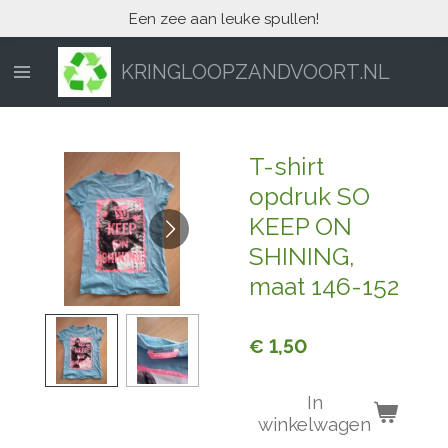
Een zee aan leuke spullen!
Ga
direct
naar
KRINGLOOPZANDVOORT.NL
de
hoofdinhoud
T-shirt
opdruk SO
KEEP ON
SHINING,
maat 146-152
€ 1,50
In
winkelwagen