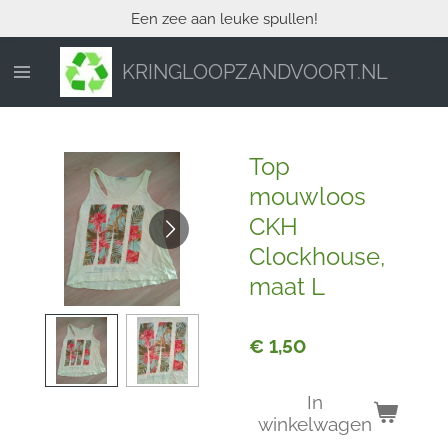
Een zee aan leuke spullen!
Ga
direct
naar
KRINGLOOPZANDVOORT.NL
de
hoofdinhoud
Top
mouwloos
CKH
Clockhouse,
maat L
€ 1,50
In
winkelwagen