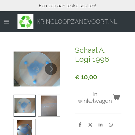
Een zee aan leuke spullen!
Ga
direct
naar
KRINGLOOPZANDVOORT.NL
de
hoofdinhoud
Schaal A.
Logi 1996
€ 10,00
In
winkelwagen
D
D
S
D
e
e
h
e