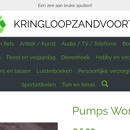
Een zee aan leuke spullen!
KRINGLOOPZANDVOOR
 fiets
Antiek / Kunst
Audio / TV / Telefonie
Bo
s
Feest en verjaardag
Dierenhoek
Hobby en ver
ers en tassen
Luisterboeken
Persoonlijke verzorg
Sportartikelen
Tuin en terras
Pumps Wom