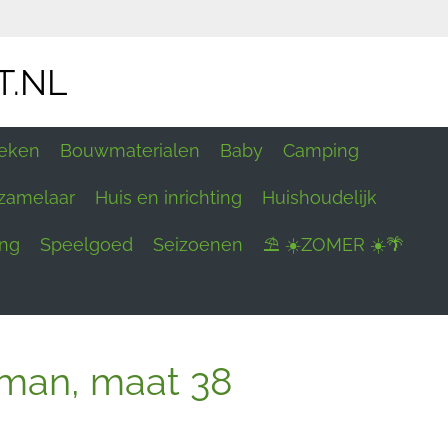
T.NL
eken
Bouwmaterialen
Baby
Camping
zamelaar
Huis en inrichting
Huishoudelijk
ing
Speelgoed
Seizoenen
⛱ ☀️ZOMER ☀️🌴
an, maat 38