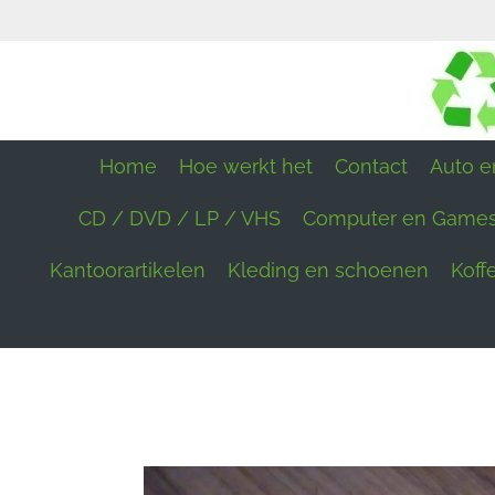
Ga
direct
naar
de
hoofdinhoud
Home
Hoe werkt het
Contact
Auto en
CD / DVD / LP / VHS
Computer en Game
Kantoorartikelen
Kleding en schoenen
Koff