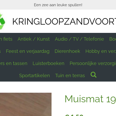
Een zee aan leuke spullen!
KRINGLOOPZANDVOOR
 fiets
Antiek / Kunst
Audio / TV / Telefonie
Bo
s
Feest en verjaardag
Dierenhoek
Hobby en ver
ers en tassen
Luisterboeken
Persoonlijke verzorg
Sportartikelen
Tuin en terras
Muismat 19