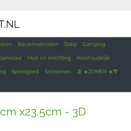
T.NL
eken
Bouwmaterialen
Baby
Camping
zamelaar
Huis en inrichting
Huishoudelijk
ing
Speelgoed
Seizoenen
⛱ ☀️ZOMER ☀️🌴
cm x23,5cm - 3D