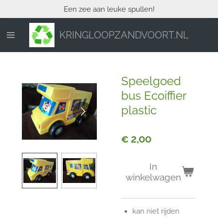
Een zee aan leuke spullen!
Ga
direct
naar
KRINGLOOPZANDVOORT.NL
de
hoofdinhoud
Speelgoed
bus Ecoiffier
plastic
€ 2,00
In
winkelwagen
kan niet rijden