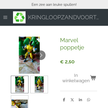
Een zee aan leuke spullen!
Ga
direct
naar
KRINGLOOPZANDVOORT.NL
de
hoofdinhoud
Marvel
poppetje
€ 2,50
In
winkelwagen
D
D
S
D
e
e
h
e