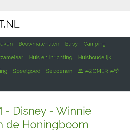
T.NL
eken
Bouwmaterialen
Baby
Camping
rzamelaar
Huis en inrichting
Huishoudelijk
ing
Speelgoed
Seizoenen
⛱ ☀️ZOMER ☀️🌴
- Disney - Winnie
en de Honingboom