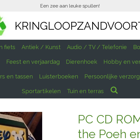
Een zee aan leuke spullen!
KRINGLOOPZANDVOOR
 fiets
Antiek / Kunst
Audio / TV / Telefonie
Bo
Feest en verjaardag
Dierenhoek
Hobby en ve
ers en tassen
Luisterboeken
Persoonlijke verzorg
Sportartikelen
Tuin en terras
PC CD ROM 
the Poeh 