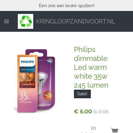
Een zee aan leuke spullen!
Ga
direct
naar
KRINGLOOPZANDVOORT.NL
de
hoofdinhoud
Philips
dimmable
Led warm
white 35w
245 lumen
Sale!
€ 5,00
€ 9,95
In