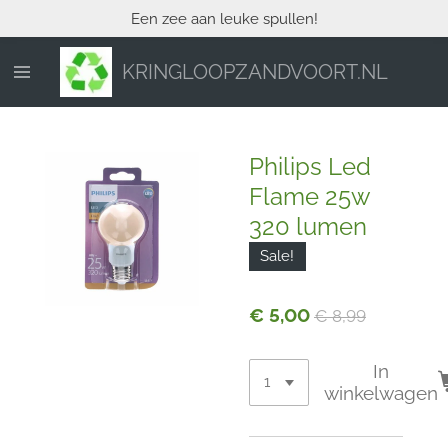
Een zee aan leuke spullen!
Ga
direct
naar
KRINGLOOPZANDVOORT.NL
de
hoofdinhoud
Philips Led
Flame 25w
320 lumen
Sale!
€ 5,00
€ 8,99
In
winkelwagen