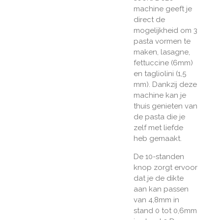
machine geeft je
direct de
mogelijkheid om 3
pasta vormen te
maken, lasagne,
fettuccine (6mm)
en tagliolini (1,5
mm). Dankzij deze
machine kan je
thuis genieten van
de pasta die je
zelf met liefde
heb gemaakt.
De 10-standen
knop zorgt ervoor
dat je de dikte
aan kan passen
van 4,8mm in
stand 0 tot 0,6mm