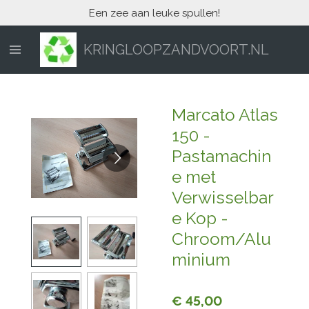
Een zee aan leuke spullen!
Ga
direct
naar
KRINGLOOPZANDVOORT.NL
de
hoofdinhoud
Marcato Atlas
150 -
Pastamachin
e met
Verwisselbar
e Kop -
Chroom/Alu
minium
€ 45,00