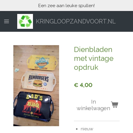
Een zee aan leuke spullen!
Ga
direct
naar
KRINGLOOPZANDVOORT.NL
de
hoofdinhoud
Dienbladen
met vintage
opdruk
€ 4,00
In
winkelwagen
nieuw