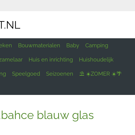
T.NL
eken
Bouwmaterialen
Baby
Camping
zamelaar
Huis en inrichting
Huishoudelijk
ing
Speelgoed
Seizoenen
⛱ ☀️ZOMER ☀️🌴
bahce blauw glas