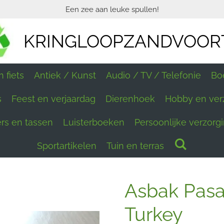
Een zee aan leuke spullen!
KRINGLOOPZANDVOOR
 fiets
Antiek / Kunst
Audio / TV / Telefonie
Bo
s
Feest en verjaardag
Dierenhoek
Hobby en ver
ers en tassen
Luisterboeken
Persoonlijke verzorg
Sportartikelen
Tuin en terras
Asbak Pasa
Turkey