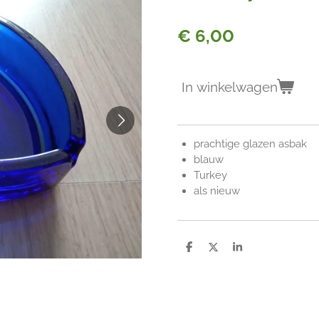
€ 6,00
In winkelwagen
prachtige glazen asbak
blauw
Turkey
als nieuw
D
D
S
e
e
h
l
e
a
e
l
r
n
e