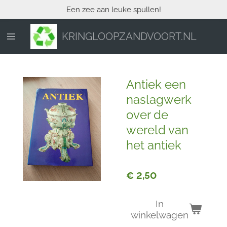
Een zee aan leuke spullen!
Ga
direct
naar
KRINGLOOPZANDVOORT.NL
de
hoofdinhoud
Antiek een
naslagwerk
over de
wereld van
het antiek
€ 2,50
In
winkelwagen