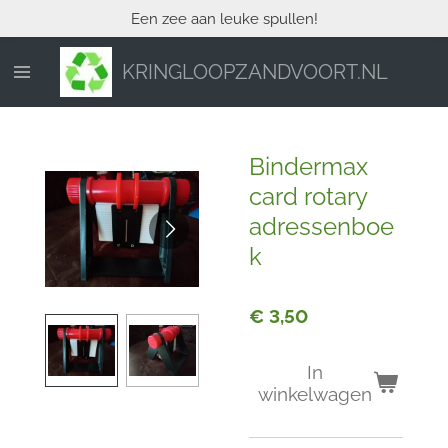
Een zee aan leuke spullen!
Ga
direct
naar
KRINGLOOPZANDVOORT.NL
de
hoofdinhoud
Bindermax
card rotary
adressenboe
k
€ 3,50
In
winkelwagen