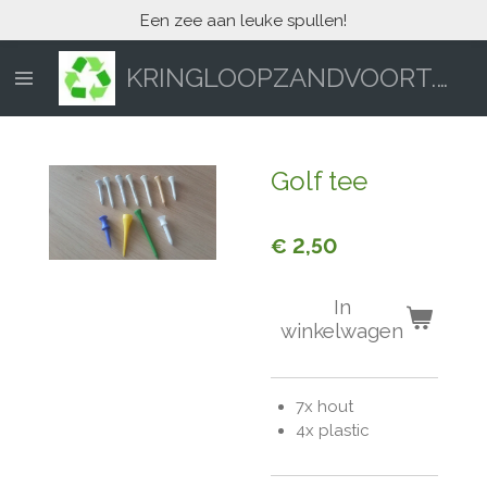
Een zee aan leuke spullen!
Ga
direct
naar
KRINGLOOPZANDVOORT.NL
de
hoofdinhoud
Golf tee
€ 2,50
In
winkelwagen
7x hout
4x plastic