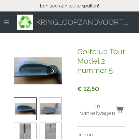
Een zee aan leuke spullen!
Ga
direct
naar
KRINGLOOPZANDVOORT.NL
de
hoofdinhoud
Golfclub Tour
Model 2
nummer 5
€ 12,50
In
winkelwagen
iron