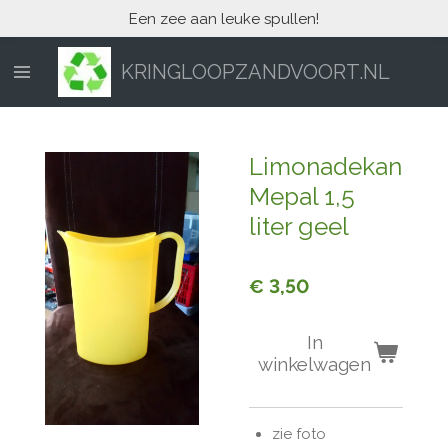
Een zee aan leuke spullen!
Ga
direct
naar
KRINGLOOPZANDVOORT.NL
de
hoofdinhoud
Limonadekan
Mepal 1,5
liter geel
€ 3,50
In
winkelwagen
zie foto