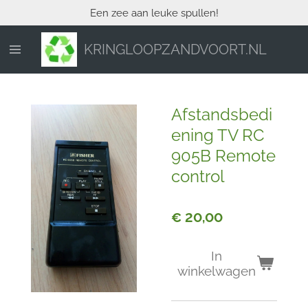
Een zee aan leuke spullen!
Ga
direct
naar
KRINGLOOPZANDVOORT.NL
de
hoofdinhoud
Afstandsbedi
ening TV RC
905B Remote
control
€ 20,00
In
winkelwagen