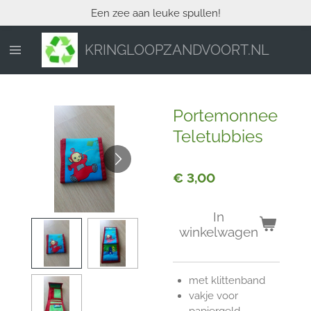
Een zee aan leuke spullen!
Ga
direct
naar
KRINGLOOPZANDVOORT.NL
de
hoofdinhoud
Portemonnee
Teletubbies
€ 3,00
In
winkelwagen
met klittenband
vakje voor
papiergeld