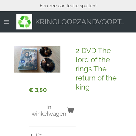
Een zee aan leuke spullen!
Ga
direct
naar
KRINGLOOPZANDVOORT.NL
de
hoofdinhoud
2 DVD The
lord of the
rings The
return of the
king
€ 3,50
In
winkelwagen
12+