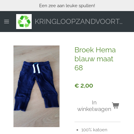
Een zee aan leuke spullen!
Ga
direct
naar
KRINGLOOPZANDVOORT.NL
de
hoofdinhoud
Broek Hema
blauw maat
68
€ 2,00
In
winkelwagen
100% katoen