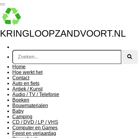
Ga
direct
naar
de
hoofdinhoud
KRINGLOOPZANDVOORT.NL
Home
Hoe werkt het
Contact
Auto en fiets
Antiek / Kunst
Audio / TV / Telefonie
Boeken
Bouwmaterialen
Baby
Camping
CD / DVD / LP / VHS
Computer en Games
Feest en verjaardag