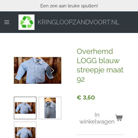
Een zee aan leuke spullen!
Ga
direct
naar
KRINGLOOPZANDVOORT.NL
de
hoofdinhoud
Overhemd
LOGG blauw
streepje maat
92
€ 3,50
In
winkelwagen