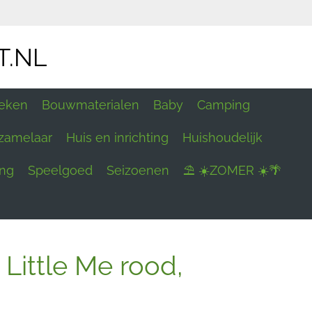
T.NL
eken
Bouwmaterialen
Baby
Camping
zamelaar
Huis en inrichting
Huishoudelijk
ing
Speelgoed
Seizoenen
⛱ ☀️ZOMER ☀️🌴
Little Me rood,