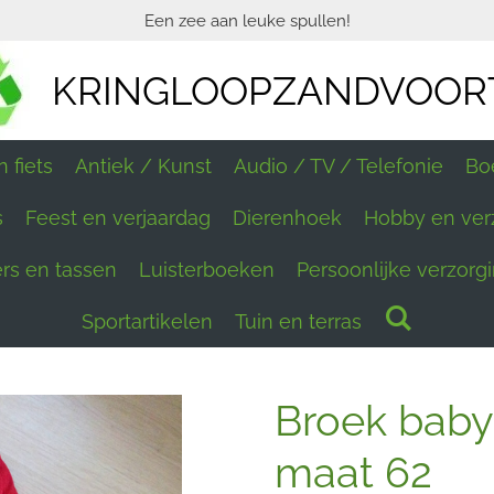
Een zee aan leuke spullen!
KRINGLOOPZANDVOOR
 fiets
Antiek / Kunst
Audio / TV / Telefonie
Bo
s
Feest en verjaardag
Dierenhoek
Hobby en ver
ers en tassen
Luisterboeken
Persoonlijke verzorg
Sportartikelen
Tuin en terras
Broek baby 
maat 62