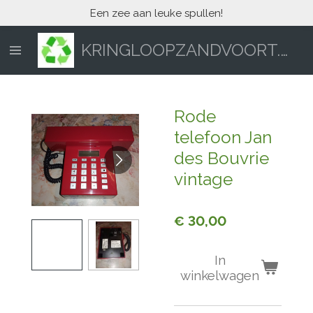
Een zee aan leuke spullen!
Ga
direct
naar
KRINGLOOPZANDVOORT.NL
de
hoofdinhoud
Rode
telefoon Jan
des Bouvrie
vintage
€ 30,00
In
winkelwagen